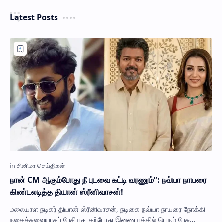
Latest Posts
நான் CM ஆகும்போது நீ புடவை கட்டி வரணும்”: நவ்யா நாயரை
கிண்டலடித்த தியான் ஸ்ரீனிவாசன்!
மலையாள நடிகர் தியான் ஸ்ரீனிவாசன், நடிகை நவ்யா நாயரை நோக்கி
நகைச்சுவையாகப் பேசியது தற்போது இணையத்தில் பெரும் பேசு