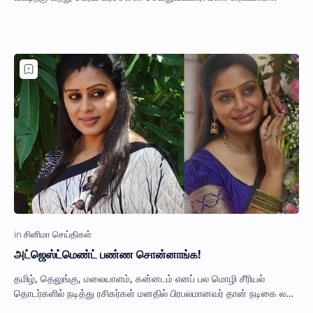
இருப்பாளோ என்று சந்தேகமா…
அட்ஜெஸ்ட்மெண்ட் பண்ண சொன்னாங்க!
தமிழ், தெலுங்கு, மலையாளம், கன்னடம் எனப் பல மொழி சீரியல்
தொடர்களில் நடித்து ரசிகர்கள் மனதில் பிரபலமானவர் தான் நடிகை லதா
ராவ். இவர் மெட்டி ஒலி, செல்வ…