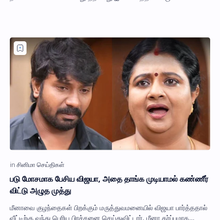
பொருளாகியுள்ளது. நடிகர் தியான் ஸ்ர…
படு மோசமாக பேசிய விஜயா, அதை தாங்க முடியாமல் கண்ணீர்
விட்டு அழுத முத்து
மீனாவை குழந்தைகள் பிறக்கும் மருத்துவமனையில் விஜயா பார்த்ததால்
வீட்டிற்கு வந்து பெரிய பிரச்சனை செய்துவிட்டார். மீனா கர்ப்பமாக