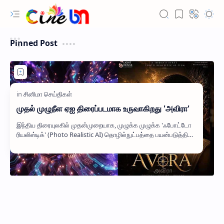
Pinned Post
முதல் முழுநீள ஏஐ திரைப்படமாக உருவாகிறது 'அவிரா'
இந்திய திரையுலகில் முதன்முறையாக, முழுக்க முழுக்க 'ஃபோட்டோ
ரியலிஸ்டிக்' (Photo Realistic AI) தொழில்நுட்பத்தை பயன்படுத்தி
உருவாக்கப்படும் முழுந…