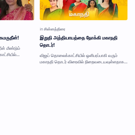
கமருதீன்!
இறுதி அத்தியாயத்தை நோக்கி மகாநதி
தொடர்!
ன் மீண்டும்
ாட்சியில்
விஜய் தொலைக்காட்சியில் ஒளிபரப்பாகி வரும்
டர் விரைவில்
மகாநதி தொடர் விரைவில் நிறைவடையவுள்ளதாகத்
தொடரின்…
தகவல் தெரியவந்துள்ளது. தந்தையின்றி நான்கு
மகள்களை வளர்க்கும் தாயின்…