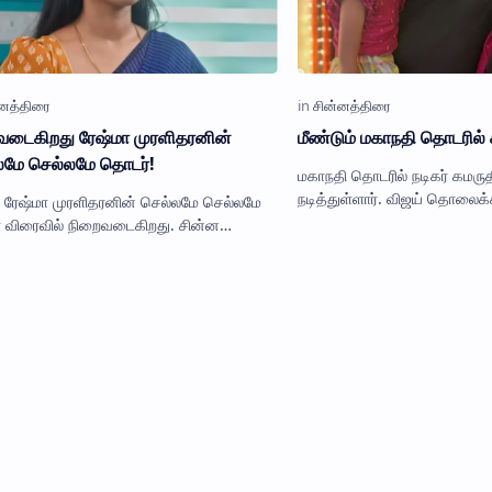
வடைகிறது ரேஷ்மா முரளிதரனின்
மீண்டும் மகாநதி தொடரில் 
லமே செல்லமே தொடர்!
மகாநதி தொடரில் நடிகர் கமருதீ
நடித்துள்ளார். விஜய் தொலைக்க
 ரேஷ்மா முரளிதரனின் செல்லமே செல்லமே
ஒளிபரப்பாகி வரும் மகாநதி தொ
 விரைவில் நிறைவடைகிறது. சின்ன
நிறைவடையவுள்ளது. இந்தத் 
ல் பூவே பூச்சூடவா, அபி டெய்லர்,
த்தைக் கிள்ளாதே உள்ளிட்ட தொடர்…