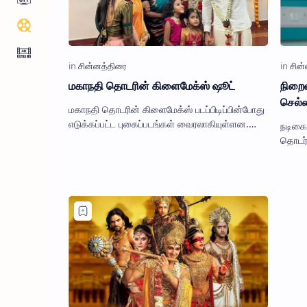
மகாநதி தொடரின் கிளைமேக்ஸ் ஷூட்
நிறை
செல்
மகாநதி தொடரின் கிளைமேக்ஸ் படப்பிடிப்பின்போது
எடுக்கப்பட்ட புகைப்படங்கள் வைரலாகியுள்ளன.
நடிகை
விஜய் தொலைக்காட்சியில் திங்கள் முதல்
தொடர்
வெள்ளிக்கிழமை வரை மாலை 6 …
திரையி
நெஞ்ச