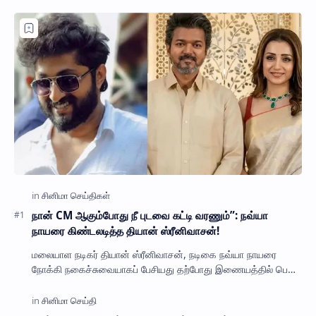
நான் CM ஆகும்போது நீ புடவை கட்டி வரணும்”: நவ்யா
நாயரை கிண்டலடித்த தியான் ஸ்ரீனிவாசன்!
மலையாள நடிகர் தியான் ஸ்ரீனிவாசன், நடிகை நவ்யா நாயரை
நோக்கி நகைச்சுவையாகப் பேசியது தற்போது இணையத்தில் பெரும்
பேசு பொருளாகியுள்ளது. நடிகர் தியான் ஸ்ர…