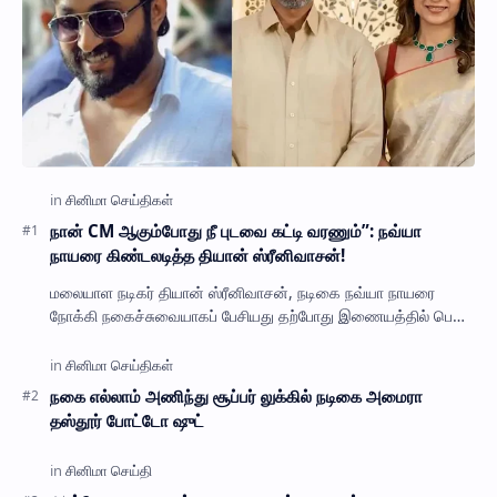
நான் CM ஆகும்போது நீ புடவை கட்டி வரணும்”: நவ்யா
நாயரை கிண்டலடித்த தியான் ஸ்ரீனிவாசன்!
மலையாள நடிகர் தியான் ஸ்ரீனிவாசன், நடிகை நவ்யா நாயரை
நோக்கி நகைச்சுவையாகப் பேசியது தற்போது இணையத்தில் பெரும்
பேசு பொருளாகியுள்ளது. நடிகர் தியான் ஸ்ர…
நகை எல்லாம் அணிந்து சூப்பர் லுக்கில் நடிகை அமைரா
தஸ்தூர் போட்டோ ஷுட்