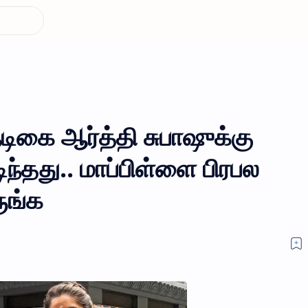
 நடிகை ஆர்த்தி சுபாஷுக்கு
டிந்தது.. மாப்பிள்ளை பிரபல
ுங்க