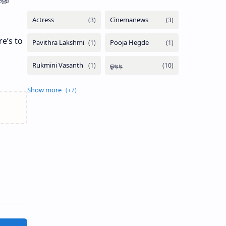
re’s to