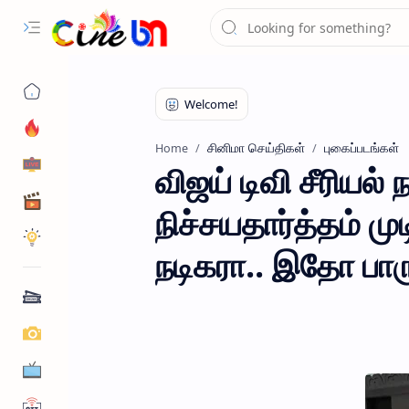
சினிமா செய்திகள்
புகைப்படங்கள்
Home
விஜய் டிவி சீரியல்
நிச்சயதார்த்தம் மு
நடிகரா.. இதோ பார