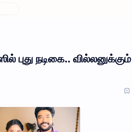
ல் புது நடிகை.. வில்லனுக்கும்