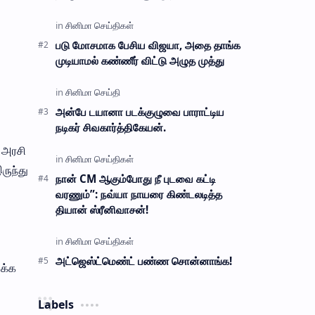
அறிமகமானவர் தான் நடிகை அமைரா தஸ்தூர்.
முதல் படத்திற்கு பிறகு சரியாக தம…
படு மோசமாக பேசிய விஜயா, அதை தாங்க
முடியாமல் கண்ணீர் விட்டு அழுத முத்து
அன்பே டயானா படக்குழுவை பாராட்டிய
நடிகர் சிவகார்த்திகேயன்.
் அரசி
ருந்து
நான் CM ஆகும்போது நீ புடவை கட்டி
வரணும்”: நவ்யா நாயரை கிண்டலடித்த
தியான் ஸ்ரீனிவாசன்!
அட்ஜெஸ்ட்மெண்ட் பண்ண சொன்னாங்க!
ிக்க
Labels