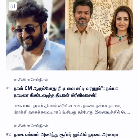
நான் CM ஆகும்போது நீ புடவை கட்டி வரணும்”: நவ்யா
நாயரை கிண்டலடித்த தியான் ஸ்ரீனிவாசன்!
மலையாள நடிகர் தியான் ஸ்ரீனிவாசன், நடிகை நவ்யா நாயரை
நோக்கி நகைச்சுவையாகப் பேசியது தற்போது இணையத்தில் பெரும்
பேசு பொருளாகியுள்ளது. நடிகர் தியான் ஸ்ர…
நகை எல்லாம் அணிந்து சூப்பர் லுக்கில் நடிகை அமைரா